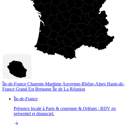
Île-de-France
Charente-Maritime
Auvergne-Rhône-Alpes
Hauts-de-
France
Grand Est
Bretagne
Île de La Réunion
Île-de-France
Présence locale à Paris & couronne & Orléans : RDV en
présentiel et distanciel.