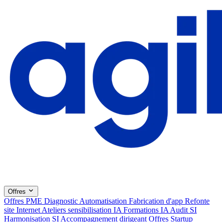
Offres
Offres PME
Diagnostic
Automatisation
Fabrication d'app
Refonte
site Internet
Ateliers sensibilisation IA
Formations IA
Audit SI
Harmonisation SI
Accompagnement dirigeant
Offres Startup