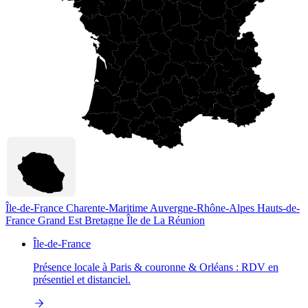
Île-de-France
Charente-Maritime
Auvergne-Rhône-Alpes
Hauts-de-
France
Grand Est
Bretagne
Île de La Réunion
Île-de-France
Présence locale à Paris & couronne & Orléans : RDV en
présentiel et distanciel.