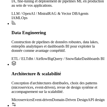
IA, fine-tuning et déploiement de pipelines ML en production
au sein de vos applications.
LLM / OpenAI / Mistral
RAG & Vector DB
Agents
IA
MLOps
Data Engineering
Construction de pipelines de données robustes, data lakes,
entrepôts analytiques et dashboards BI pour exploiter la
donnée comme avantage compétitif.
ETL / ELT
dbt / Airflow
BigQuery / Snowflake
Dashboards BI
Architecture & scalabilité
Conception d'architectures distribuées, choix des patterns
(microservices, event-driven), revue de design système et
accompagnement sur la scalabilité.
Microservices
Event-driven
Domain-Driven Design
API design