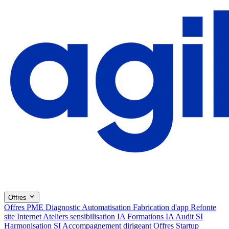
Offres
Offres PME
Diagnostic
Automatisation
Fabrication d'app
Refonte
site Internet
Ateliers sensibilisation IA
Formations IA
Audit SI
Harmonisation SI
Accompagnement dirigeant
Offres Startup