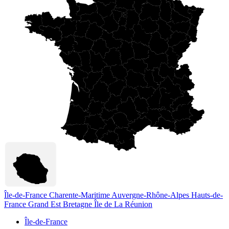
Île-de-France
Charente-Maritime
Auvergne-Rhône-Alpes
Hauts-de-
France
Grand Est
Bretagne
Île de La Réunion
Île-de-France