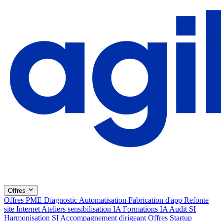
Offres
Offres PME
Diagnostic
Automatisation
Fabrication d'app
Refonte
site Internet
Ateliers sensibilisation IA
Formations IA
Audit SI
Harmonisation SI
Accompagnement dirigeant
Offres Startup