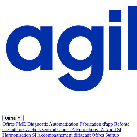
Offres
Offres PME
Diagnostic
Automatisation
Fabrication d'app
Refonte
site Internet
Ateliers sensibilisation IA
Formations IA
Audit SI
Harmonisation SI
Accompagnement dirigeant
Offres Startup