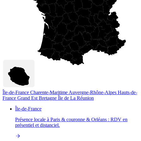
Île-de-France
Charente-Maritime
Auvergne-Rhône-Alpes
Hauts-de-
France
Grand Est
Bretagne
Île de La Réunion
Île-de-France
Présence locale à Paris & couronne & Orléans : RDV en
présentiel et distanciel.