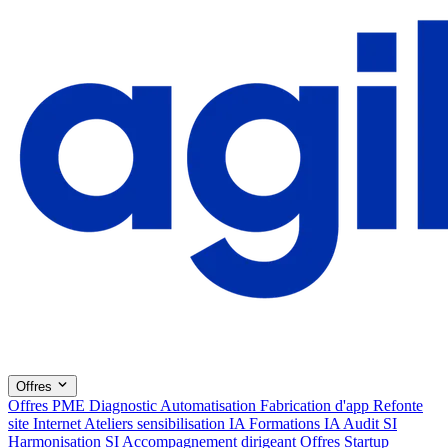
Offres
Offres PME
Diagnostic
Automatisation
Fabrication d'app
Refonte
site Internet
Ateliers sensibilisation IA
Formations IA
Audit SI
Harmonisation SI
Accompagnement dirigeant
Offres Startup