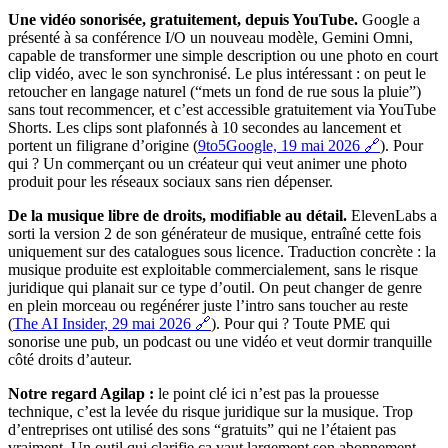
Une vidéo sonorisée, gratuitement, depuis YouTube.
Google a
présenté à sa conférence I/O un nouveau modèle, Gemini Omni,
capable de transformer une simple description ou une photo en court
clip vidéo, avec le son synchronisé. Le plus intéressant : on peut le
retoucher en langage naturel (“mets un fond de rue sous la pluie”)
sans tout recommencer, et c’est accessible gratuitement via YouTube
Shorts. Les clips sont plafonnés à 10 secondes au lancement et
portent un filigrane d’origine (
9to5Google, 19 mai 2026 🔗
). Pour
qui ? Un commerçant ou un créateur qui veut animer une photo
produit pour les réseaux sociaux sans rien dépenser.
De la musique libre de droits, modifiable au détail.
ElevenLabs a
sorti la version 2 de son générateur de musique, entraîné cette fois
uniquement sur des catalogues sous licence. Traduction concrète : la
musique produite est exploitable commercialement, sans le risque
juridique qui planait sur ce type d’outil. On peut changer de genre
en plein morceau ou regénérer juste l’intro sans toucher au reste
(
The AI Insider, 29 mai 2026 🔗
). Pour qui ? Toute PME qui
sonorise une pub, un podcast ou une vidéo et veut dormir tranquille
côté droits d’auteur.
Notre regard Agilap :
le point clé ici n’est pas la prouesse
technique, c’est la levée du risque juridique sur la musique. Trop
d’entreprises ont utilisé des sons “gratuits” qui ne l’étaient pas
vraiment. Un outil qui clarifie ça vaut largement son abonnement.