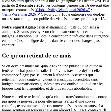
à vos visiteurs qu’ils parlent à une IA (et signaler les deepfakes). Et à
partir du
2 décembre 2026
, les contenus générés par IA devront être
marqués comme tels (
Global Policy Watch, mai 2026 🔗
;
VerifyWise, mai 2026 🔗
). Pour qui ? Toute entreprise qui déploie
un assistant en ligne ou publie des visuels et textes produits par IA.
Notre regard Agilap :
rien d’alarmant ici, juste du bon sens à
anticiper. Si vous prévoyez un chatbot sur votre site cet automne,
intégrez la mention “IA” dès la conception plutôt que dans l’urgence
en août. C’est une ligne de plus dans le cahier des charges, pas un
chantier.
Ce qu’on retient de ce mois
Si on devait résumer mai-juin 2026 en une phrase : l’IA quitte la
fenêtre de chat pour s’installer là où vous travaillez déjà, et elle
commence à agir, pas seulement à répondre. Assistants qui
retiennent votre contexte, vidéos et musiques accessibles sans
budget, automatisations glissées dans vos outils du quotidien : les
briques sont là, disponibles, et de plus en plus abordables.
Notre conseil reste le même qu’à chaque transformation : ne courez
pas après la nouveauté pour elle-même. Partez d’une corvée
concrète, testez une seule de ces nouveautés dessus, mesurez. La
bonne solution est toujours celle qui répond à VOTRE contexte 🎯.