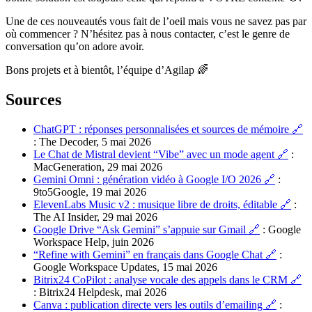
Une de ces nouveautés vous fait de l’oeil mais vous ne savez pas par
où commencer ? N’hésitez pas à nous contacter, c’est le genre de
conversation qu’on adore avoir.
Bons projets et à bientôt, l’équipe d’Agilap 🌈
Sources
ChatGPT : réponses personnalisées et sources de mémoire 🔗
: The Decoder, 5 mai 2026
Le Chat de Mistral devient “Vibe” avec un mode agent 🔗
:
MacGeneration, 29 mai 2026
Gemini Omni : génération vidéo à Google I/O 2026 🔗
:
9to5Google, 19 mai 2026
ElevenLabs Music v2 : musique libre de droits, éditable 🔗
:
The AI Insider, 29 mai 2026
Google Drive “Ask Gemini” s’appuie sur Gmail 🔗
: Google
Workspace Help, juin 2026
“Refine with Gemini” en français dans Google Chat 🔗
:
Google Workspace Updates, 15 mai 2026
Bitrix24 CoPilot : analyse vocale des appels dans le CRM 🔗
: Bitrix24 Helpdesk, mai 2026
Canva : publication directe vers les outils d’emailing 🔗
: