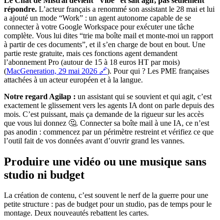
Le Chat de Mistral devient “Vibe” et sait agir, pas seulement
répondre.
L’acteur français a renommé son assistant le 28 mai et lui
a ajouté un mode “Work” : un agent autonome capable de se
connecter à votre Google Workspace pour exécuter une tâche
complète. Vous lui dites “trie ma boîte mail et monte-moi un rapport
à partir de ces documents”, et il s’en charge de bout en bout. Une
partie reste gratuite, mais ces fonctions agent demandent
l’abonnement Pro (autour de 15 à 18 euros HT par mois)
(
MacGeneration, 29 mai 2026 🔗
). Pour qui ? Les PME françaises
attachées à un acteur européen et à la langue.
Notre regard Agilap :
un assistant qui se souvient et qui agit, c’est
exactement le glissement vers les agents IA dont on parle depuis des
mois. C’est puissant, mais ça demande de la rigueur sur les accès
que vous lui donnez 🤔. Connecter sa boîte mail à une IA, ce n’est
pas anodin : commencez par un périmètre restreint et vérifiez ce que
l’outil fait de vos données avant d’ouvrir grand les vannes.
Produire une vidéo ou une musique sans
studio ni budget
La création de contenu, c’est souvent le nerf de la guerre pour une
petite structure : pas de budget pour un studio, pas de temps pour le
montage. Deux nouveautés rebattent les cartes.