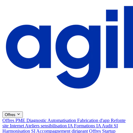
Offres
Offres PME
Diagnostic
Automatisation
Fabrication d'app
Refonte
site Internet
Ateliers sensibilisation IA
Formations IA
Audit SI
Harmonisation SI
Accompagnement dirigeant
Offres Startup