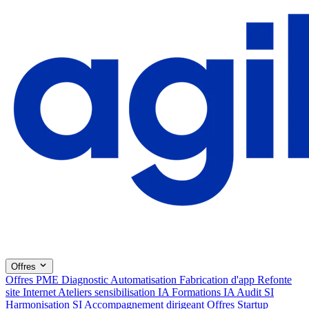
Offres
Offres PME
Diagnostic
Automatisation
Fabrication d'app
Refonte
site Internet
Ateliers sensibilisation IA
Formations IA
Audit SI
Harmonisation SI
Accompagnement dirigeant
Offres Startup