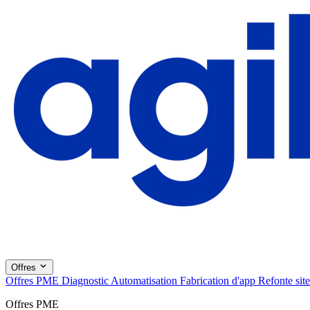
Offres
Offres PME
Diagnostic
Automatisation
Fabrication d'app
Refonte site
Offres PME