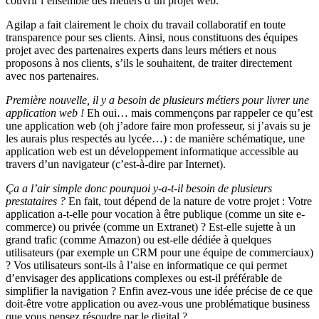
couvrir l’ensemble des métiers d’un projet web.
Agilap a fait clairement le choix du travail collaboratif en toute
transparence pour ses clients. Ainsi, nous constituons des équipes
projet avec des partenaires experts dans leurs métiers et nous
proposons à nos clients, s’ils le souhaitent, de traiter directement
avec nos partenaires.
Première nouvelle, il y a besoin de plusieurs métiers pour livrer une
application web !
Eh oui… mais commençons par rappeler ce qu’est
une application web (oh j’adore faire mon professeur, si j’avais su je
les aurais plus respectés au lycée…) : de manière schématique, une
application web est un développement informatique accessible au
travers d’un navigateur (c’est-à-dire par Internet).
Ça a l’air simple donc pourquoi y-a-t-il besoin de plusieurs
prestataires ?
En fait, tout dépend de la nature de votre projet : Votre
application a-t-elle pour vocation à être publique (comme un site e-
commerce) ou privée (comme un Extranet) ? Est-elle sujette à un
grand trafic (comme Amazon) ou est-elle dédiée à quelques
utilisateurs (par exemple un CRM pour une équipe de commerciaux)
? Vos utilisateurs sont-ils à l’aise en informatique ce qui permet
d’envisager des applications complexes ou est-il préférable de
simplifier la navigation ? Enfin avez-vous une idée précise de ce que
doit-être votre application ou avez-vous une problématique business
que vous pensez résoudre par le digital ?