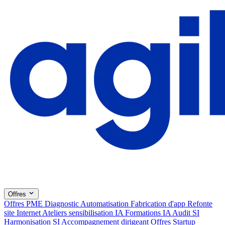
Offres
Offres PME
Diagnostic
Automatisation
Fabrication d'app
Refonte
site Internet
Ateliers sensibilisation IA
Formations IA
Audit SI
Harmonisation SI
Accompagnement dirigeant
Offres Startup