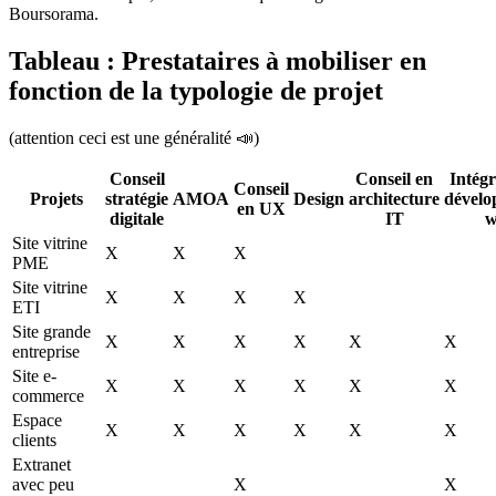
Boursorama.
Tableau : Prestataires à mobiliser en
fonction de la typologie de projet
(attention ceci est une généralité 📣)
Conseil
Conseil en
Intégr
Conseil
Projets
stratégie
AMOA
Design
architecture
dével
en UX
digitale
IT
w
Site vitrine
X
X
X
PME
Site vitrine
X
X
X
X
ETI
Site grande
X
X
X
X
X
X
entreprise
Site e-
X
X
X
X
X
X
commerce
Espace
X
X
X
X
X
X
clients
Extranet
avec peu
X
X