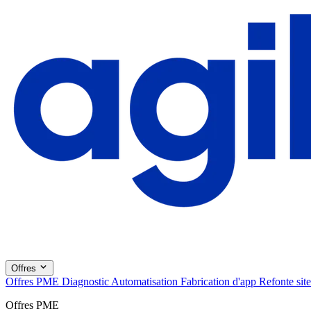
Offres
Offres PME
Diagnostic
Automatisation
Fabrication d'app
Refonte site
Offres PME