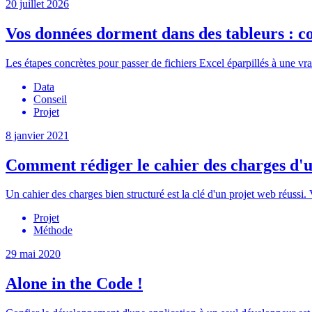
20 juillet 2026
Vos données dorment dans des tableurs : c
Les étapes concrètes pour passer de fichiers Excel éparpillés à une vra
Data
Conseil
Projet
8 janvier 2021
Comment rédiger le cahier des charges d'u
Un cahier des charges bien structuré est la clé d'un projet web réussi. V
Projet
Méthode
29 mai 2020
Alone in the Code !