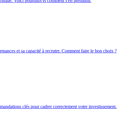
 risqué. Voici pourquoi et comment s'en prémunir.
ormances et sa capacité à recruter. Comment faire le bon choix ?
mmandations clés pour cadrer correctement votre investissement.