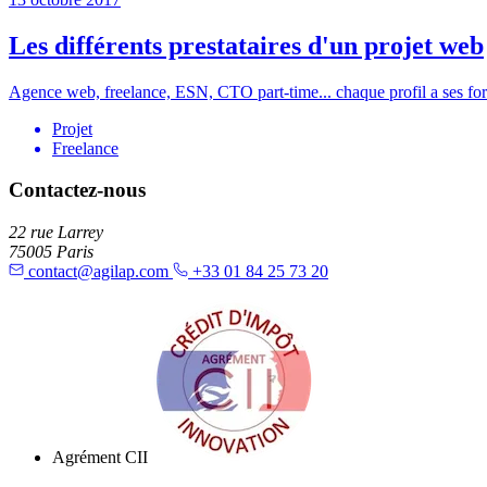
Les différents prestataires d'un projet web
Agence web, freelance, ESN, CTO part-time... chaque profil a ses force
Projet
Freelance
Contactez-nous
22 rue Larrey
75005 Paris
contact@agilap.com
+33 01 84 25 73 20
Agrément CII