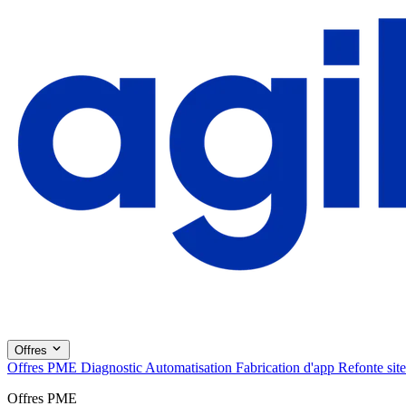
Offres
Offres PME
Diagnostic
Automatisation
Fabrication d'app
Refonte site
Offres PME