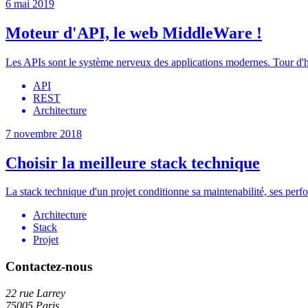
6 mai 2019
Moteur d'API, le web MiddleWare !
Les APIs sont le système nerveux des applications modernes. Tour d'h
API
REST
Architecture
7 novembre 2018
Choisir la meilleure stack technique
La stack technique d'un projet conditionne sa maintenabilité, ses perf
Architecture
Stack
Projet
Contactez-nous
22 rue Larrey
75005 Paris