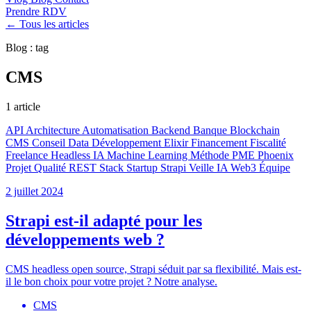
Prendre RDV
← Tous les articles
Blog : tag
CMS
1 article
API
Architecture
Automatisation
Backend
Banque
Blockchain
CMS
Conseil
Data
Développement
Elixir
Financement
Fiscalité
Freelance
Headless
IA
Machine Learning
Méthode
PME
Phoenix
Projet
Qualité
REST
Stack
Startup
Strapi
Veille IA
Web3
Équipe
2 juillet 2024
Strapi est-il adapté pour les
développements web ?
CMS headless open source, Strapi séduit par sa flexibilité. Mais est-
il le bon choix pour votre projet ? Notre analyse.
CMS