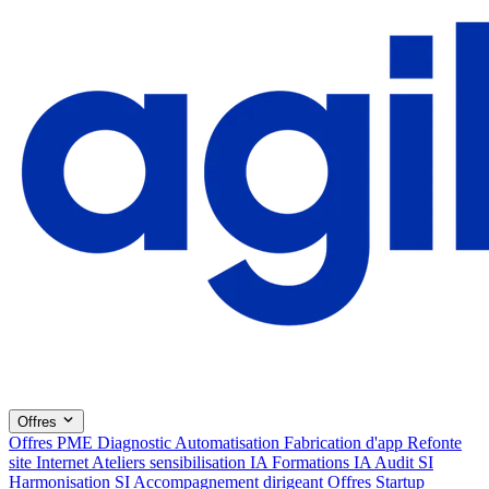
Offres
Offres PME
Diagnostic
Automatisation
Fabrication d'app
Refonte
site Internet
Ateliers sensibilisation IA
Formations IA
Audit SI
Harmonisation SI
Accompagnement dirigeant
Offres Startup