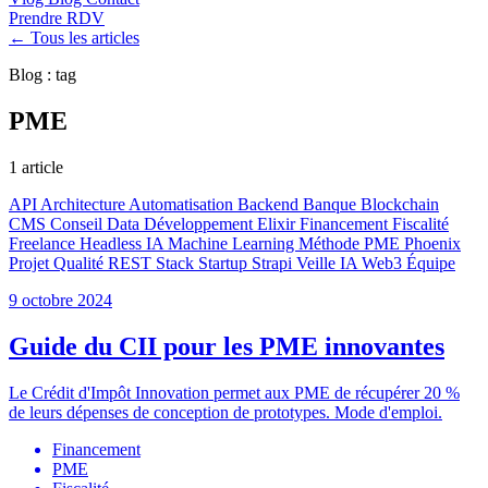
Prendre RDV
← Tous les articles
Blog : tag
PME
1 article
API
Architecture
Automatisation
Backend
Banque
Blockchain
CMS
Conseil
Data
Développement
Elixir
Financement
Fiscalité
Freelance
Headless
IA
Machine Learning
Méthode
PME
Phoenix
Projet
Qualité
REST
Stack
Startup
Strapi
Veille IA
Web3
Équipe
9 octobre 2024
Guide du CII pour les PME innovantes
Le Crédit d'Impôt Innovation permet aux PME de récupérer 20 %
de leurs dépenses de conception de prototypes. Mode d'emploi.
Financement
PME