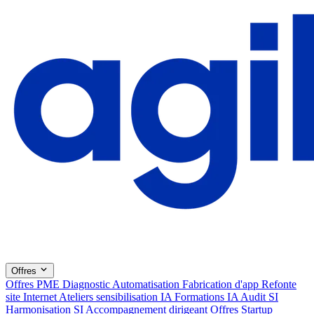
Offres
Offres PME
Diagnostic
Automatisation
Fabrication d'app
Refonte
site Internet
Ateliers sensibilisation IA
Formations IA
Audit SI
Harmonisation SI
Accompagnement dirigeant
Offres Startup