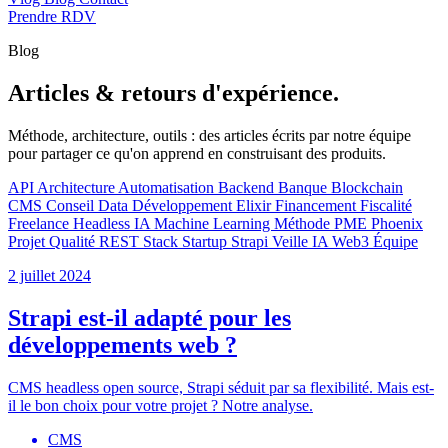
Prendre RDV
Blog
Articles & retours d'expérience.
Méthode, architecture, outils : des articles écrits par notre équipe
pour partager ce qu'on apprend en construisant des produits.
API
Architecture
Automatisation
Backend
Banque
Blockchain
CMS
Conseil
Data
Développement
Elixir
Financement
Fiscalité
Freelance
Headless
IA
Machine Learning
Méthode
PME
Phoenix
Projet
Qualité
REST
Stack
Startup
Strapi
Veille IA
Web3
Équipe
2 juillet 2024
Strapi est-il adapté pour les
développements web ?
CMS headless open source, Strapi séduit par sa flexibilité. Mais est-
il le bon choix pour votre projet ? Notre analyse.
CMS