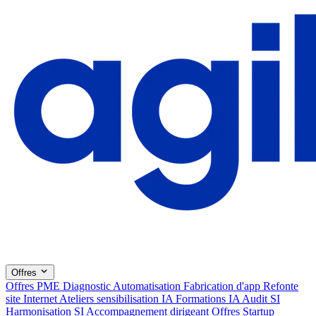
Offres
Offres PME
Diagnostic
Automatisation
Fabrication d'app
Refonte
site Internet
Ateliers sensibilisation IA
Formations IA
Audit SI
Harmonisation SI
Accompagnement dirigeant
Offres Startup